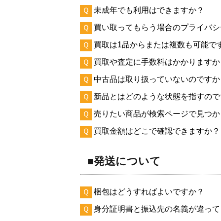
Ｑ
未成年でも利用はできますか？
Ｑ
買い取ってもらう場合のプライバシ
Ｑ
買取は1品からまたは複数も可能で
Ｑ
買取や査定に手数料はかかりますか
Ｑ
中古品は取り扱っていないのですか
Ｑ
新品とはどのような状態を指すので
Ｑ
売りたい商品が検索ページで見つか
Ｑ
買取金額はどこで確認できますか？
■発送について
Ｑ
梱包はどうすればよいですか？
Ｑ
身分証明書と振込先の名義が違って