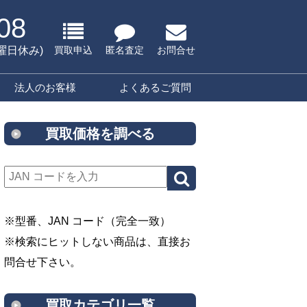
08
水曜日休み)
買取申込
匿名査定
お問合せ
法人のお客様
よくあるご質問
買取価格を調べる
※型番、JAN コード（完全一致）
※検索にヒットしない商品は、直接お
問合せ下さい。
買取カテゴリ一覧