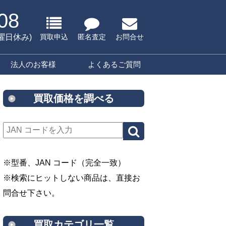
08
水曜日休み)
買取申込
匿名査定
お問合せ
法人のお客様
よくあるご質問
買取価格を調べる
※型番、JAN コード（完全一致）
※検索にヒットしない商品は、直接お
問合せ下さい。
買取カテゴリ一覧