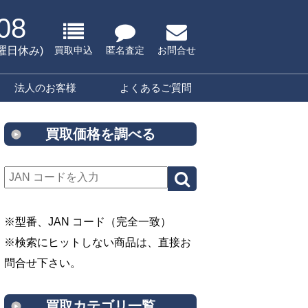
08
水曜日休み)
買取申込
匿名査定
お問合せ
法人のお客様
よくあるご質問
買取価格を調べる
※型番、JAN コード（完全一致）
※検索にヒットしない商品は、直接お
問合せ下さい。
買取カテゴリ一覧