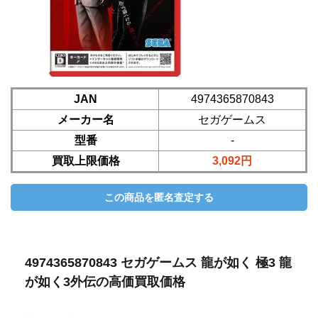
JAN
4974365870843
メーカー名
セガゲームス
型番
-
買取上限価格
3,092円
4974365870843 セガゲームス 龍が如く 極3 龍
が如く3外伝の高価買取価格