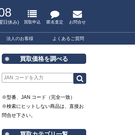
08
水曜日休み)
買取申込
匿名査定
お問合せ
法人のお客様
よくあるご質問
買取価格を調べる
※型番、JAN コード（完全一致）
※検索にヒットしない商品は、直接お
問合せ下さい。
買取カテゴリ一覧