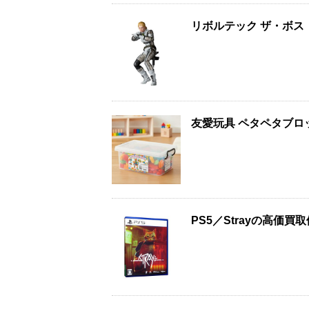
リボルテック ザ・ボス
友愛玩具 ペタペタブロッ
PS5／Strayの高価買