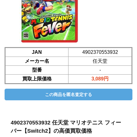
JAN
4902370553932
メーカー名
任天堂
型番
-
買取上限価格
3,089円
4902370553932 任天堂 マリオテニス フィー
バー【Switch2】の高価買取価格