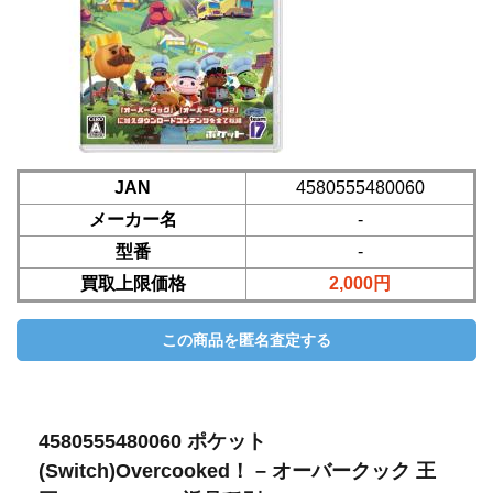
JAN
4580555480060
メーカー名
-
型番
-
買取上限価格
2,000円
4580555480060 ポケット
(Switch)Overcooked！ – オーバークック 王