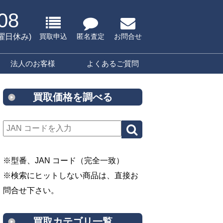
08
水曜日休み)
買取申込
匿名査定
お問合せ
法人のお客様
よくあるご質問
買取価格を調べる
※型番、JAN コード（完全一致）
※検索にヒットしない商品は、直接お
問合せ下さい。
買取カテゴリ一覧