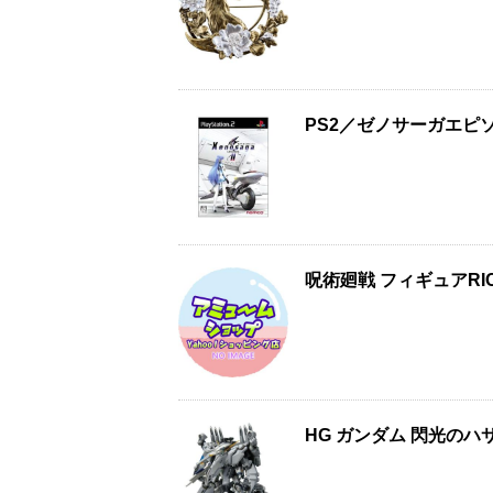
PS2／ゼノサーガエピソ
呪術廻戦 フィギュアRI
HG ガンダム 閃光のハサ