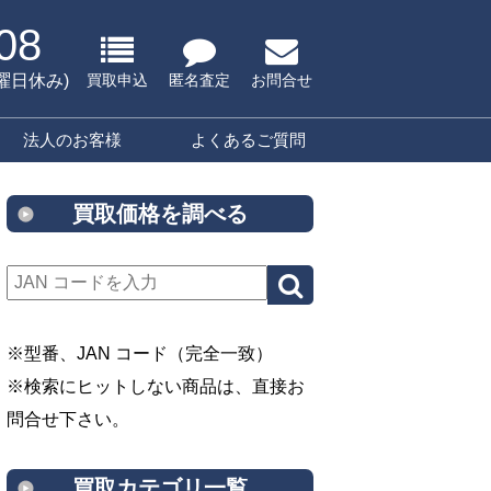
08
水曜日休み)
買取申込
匿名査定
お問合せ
法人のお客様
よくあるご質問
買取価格を調べる
※型番、JAN コード（完全一致）
※検索にヒットしない商品は、直接お
問合せ下さい。
買取カテゴリ一覧