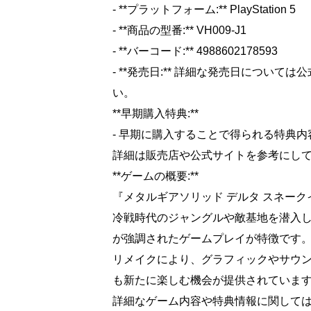
- **プラットフォーム:** PlayStation 5
- **商品の型番:** VH009-J1
- **バーコード:** 4988602178593
- **発売日:** 詳細な発売日につい
い。
**早期購入特典:**
- 早期に購入することで得られる特典
詳細は販売店や公式サイトを参考にし
**ゲームの概要:**
『メタルギアソリッド デルタ スネー
冷戦時代のジャングルや敵基地を潜入し、
が強調されたゲームプレイが特徴です
リメイクにより、グラフィックやサウ
も新たに楽しむ機会が提供されていま
詳細なゲーム内容や特典情報に関して