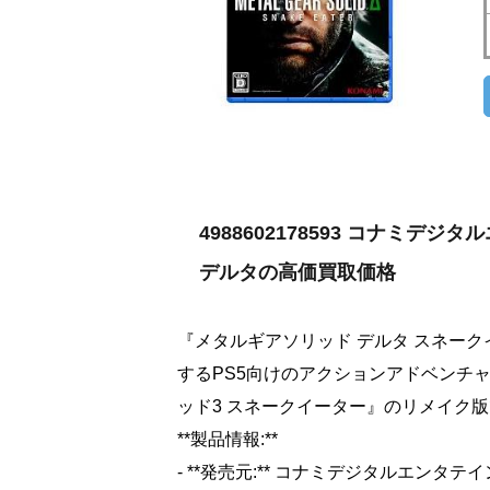
4988602178593 コナミデジ
デルタの高価買取価格
『メタルギアソリッド デルタ スネー
するPS5向けのアクションアドベンチ
ッド3 スネークイーター』のリメイク
**製品情報:**
- **発売元:** コナミデジタルエンタテ