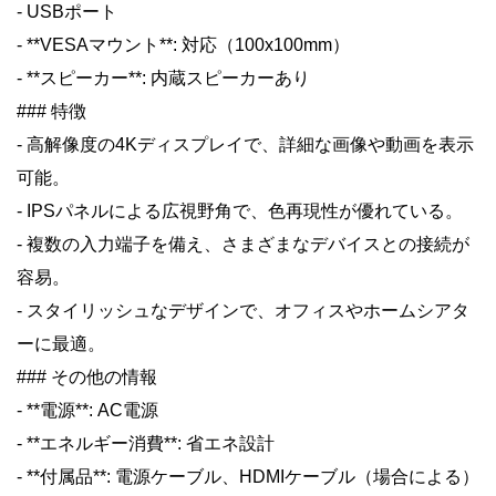
- USBポート
- **VESAマウント**: 対応（100x100mm）
- **スピーカー**: 内蔵スピーカーあり
### 特徴
- 高解像度の4Kディスプレイで、詳細な画像や動画を表示
可能。
- IPSパネルによる広視野角で、色再現性が優れている。
- 複数の入力端子を備え、さまざまなデバイスとの接続が
容易。
- スタイリッシュなデザインで、オフィスやホームシアタ
ーに最適。
### その他の情報
- **電源**: AC電源
- **エネルギー消費**: 省エネ設計
- **付属品**: 電源ケーブル、HDMIケーブル（場合による）