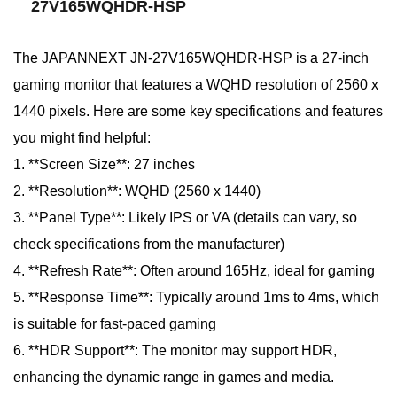
27V165WQHDR-HSP
The JAPANNEXT JN-27V165WQHDR-HSP is a 27-inch
gaming monitor that features a WQHD resolution of 2560 x
1440 pixels. Here are some key specifications and features
you might find helpful:
1. **Screen Size**: 27 inches
2. **Resolution**: WQHD (2560 x 1440)
3. **Panel Type**: Likely IPS or VA (details can vary, so
check specifications from the manufacturer)
4. **Refresh Rate**: Often around 165Hz, ideal for gaming
5. **Response Time**: Typically around 1ms to 4ms, which
is suitable for fast-paced gaming
6. **HDR Support**: The monitor may support HDR,
enhancing the dynamic range in games and media.