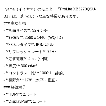
iiyama（イイヤマ）のモニター「ProLite XB3270QSU-
B1」は、以下のような主な特長があります。
### 主な仕様
- **画面サイズ**: 32インチ
- **解像度**: 2560 x 1440（WQHD）
- **パネルタイプ**: IPSパネル
- **リフレッシュレート**: 75Hz
- **応答速度**: 4ms（中間）
- **輝度**: 300 cd/m²
- **コントラスト比**: 1000:1（静的）
- **視野角**: 178°（水平・垂直）
### 接続端子
- **HDMI**: 2ポート
- **DisplayPort**: 1ポート