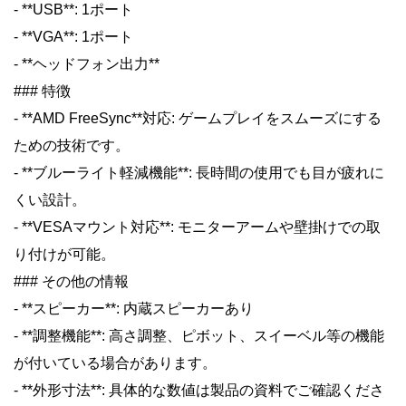
- **USB**: 1ポート
- **VGA**: 1ポート
- **ヘッドフォン出力**
### 特徴
- **AMD FreeSync**対応: ゲームプレイをスムーズにする
ための技術です。
- **ブルーライト軽減機能**: 長時間の使用でも目が疲れに
くい設計。
- **VESAマウント対応**: モニターアームや壁掛けでの取
り付けが可能。
### その他の情報
- **スピーカー**: 内蔵スピーカーあり
- **調整機能**: 高さ調整、ピボット、スイーベル等の機能
が付いている場合があります。
- **外形寸法**: 具体的な数値は製品の資料でご確認くださ