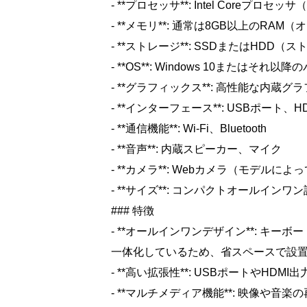
- **プロセッサ**: Intel Coreプ
- **メモリ**: 通常は8GB以上のRA
- **ストレージ**: SSDまたはHD
- **OS**: Windows 10またはそれ以
- **グラフィックス**: 高性能な内蔵
- **インターフェース**: USBポート
- **通信機能**: Wi-Fi、Bluetooth
- **音声**: 内蔵スピーカー、マイク
- **カメラ**: Webカメラ（モデルに
- **サイズ**: コンパクトオールインワ
### 特徴
- **オールインワンデザイン**: キ
一体化しているため、省スペースで設
- **高い拡張性**: USBポートやH
- **マルチメディア機能**: 映像や