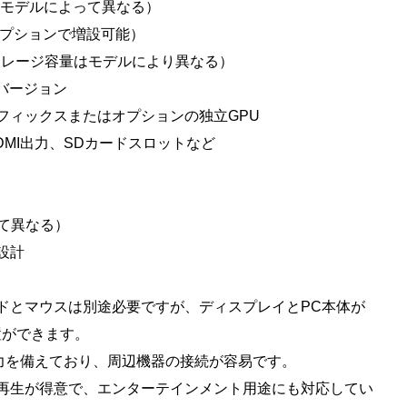
ロセッサ（モデルによって異なる）
M（オプションで増設可能）
D（ストレージ容量はモデルにより異なる）
降のバージョン
グラフィックスまたはオプションの独立GPU
、HDMI出力、SDカードスロットなど
よって異なる）
ン設計
ーボードとマウスは別途必要ですが、ディスプレイとPC本体が
置ができます。
DMI出力を備えており、周辺機器の接続が容易です。
音楽の再生が得意で、エンターテインメント用途にも対応してい