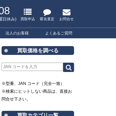
08
水曜日休み)
買取申込
匿名査定
お問合せ
法人のお客様
よくあるご質問
買取価格を調べる
※型番、JAN コード（完全一致）
※検索にヒットしない商品は、直接お
問合せ下さい。
買取カテゴリ一覧