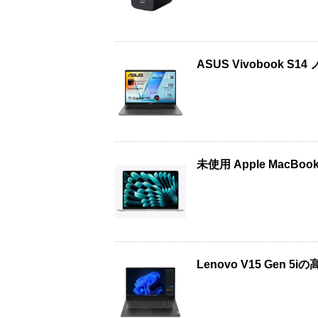
ASUS Vivobook S
未使用 Apple MacBo
Lenovo V15 Gen 5