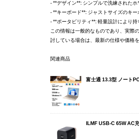
- **デザイン**: シンプルで洗練され
- **キーボード**: ジャストサイズの
- **ポータビリティ**: 軽量設計により
この情報は一般的なものであり、実際
討している場合は、最新の仕様や価格
関連商品
富士通 13.3型 ノート
ILMF USB-C 65W