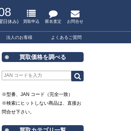
08
水曜日休み)
買取申込
匿名査定
お問合せ
法人のお客様
よくあるご質問
買取価格を調べる
※型番、JAN コード（完全一致）
※検索にヒットしない商品は、直接お
問合せ下さい。
買取カテゴリ一覧