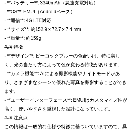
- **バッテリー**: 3340mAh（急速充電対応）
- **OS**: EMUI（Androidベース）
- **通信**: 4G LTE対応
- **サイズ**: 約152.9 x 72.7 x 7.4 mm
- **重量**: 約159g
### 特徴
- **デザイン**: ピーコックブルーの色合いは、特に美し
く、光の当たり方によって色が変わる特徴があります。
- **カメラ機能**: AIによる撮影機能やナイトモードがあ
り、さまざまなシーンで優れた写真を撮影することができ
ます。
- **ユーザーインターフェース**: EMUIはカスタマイズ性が
高く、使いやすさを重視した設計になっています。
### 注意点
この情報は一般的な仕様や特徴に基づいていますので、具