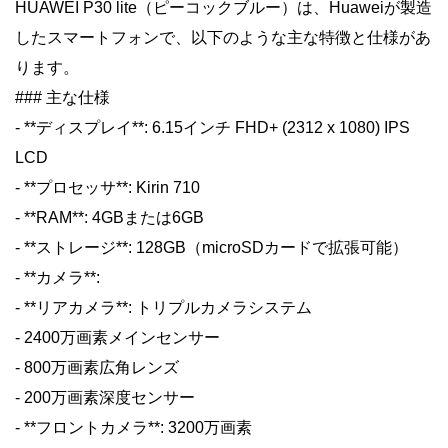
HUAWEI P30 lite（ピーコックブルー）は、Huaweiが製造
したスマートフォンで、以下のような主な特徴と仕様があ
ります。
### 主な仕様
- **ディスプレイ**: 6.15インチ FHD+ (2312 x 1080) IPS
LCD
- **プロセッサ**: Kirin 710
- **RAM**: 4GBまたは6GB
- **ストレージ**: 128GB（microSDカードで拡張可能）
- **カメラ**:
- **リアカメラ**: トリプルカメラシステム
- 2400万画素メインセンサー
- 800万画素広角レンズ
- 200万画素深度センサー
- **フロントカメラ**: 3200万画素