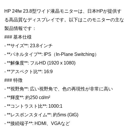
HP 24fw 23.8型ワイド液晶モニターは、日本HPが提供す
る高品質なディスプレイです。以下はこのモニターの主な
製品情報です：
### 基本仕様
- **サイズ**: 23.8インチ
- **パネルタイプ**: IPS（In-Plane Switching）
- **解像度**: フルHD (1920 x 1080)
- **アスペクト比**: 16:9
### 特徴
- **視野角**: 広い視野角で、色の再現性が非常に高い
- **輝度**: 約250 cd/m²
- **コントラスト比**: 1000:1
- **レスポンスタイム**: 約5ms (GtG)
- **接続端子**: HDMI、VGAなど