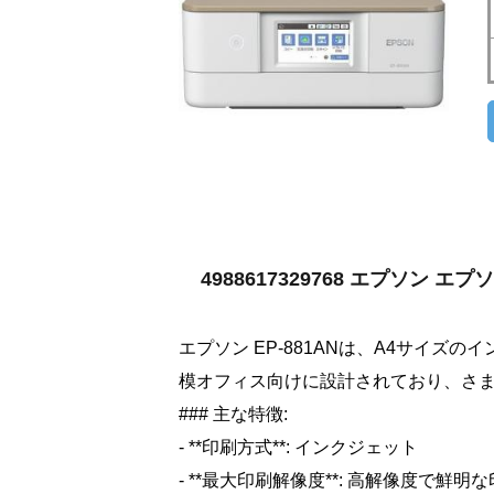
4988617329768 エプソン 
エプソン EP-881ANは、A4サイ
模オフィス向けに設計されており、さ
### 主な特徴:
- **印刷方式**: インクジェット
- **最大印刷解像度**: 高解像度で鮮明