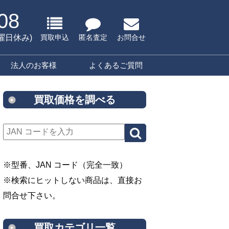
08
水曜日休み)
買取申込
匿名査定
お問合せ
法人のお客様
よくあるご質問
買取価格を調べる
※型番、JAN コード（完全一致）
※検索にヒットしない商品は、直接お
問合せ下さい。
買取カテゴリ一覧