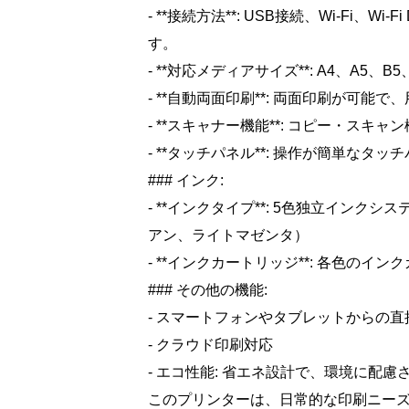
- **接続方法**: USB接続、Wi-Fi、
す。
- **対応メディアサイズ**: A4、A5
- **自動両面印刷**: 両面印刷が可能
- **スキャナー機能**: コピー・ス
- **タッチパネル**: 操作が簡単なタ
### インク:
- **インクタイプ**: 5色独立イン
アン、ライトマゼンタ）
- **インクカートリッジ**: 各色の
### その他の機能:
- スマートフォンやタブレットからの
- クラウド印刷対応
- エコ性能: 省エネ設計で、環境に配慮
このプリンターは、日常的な印刷ニー