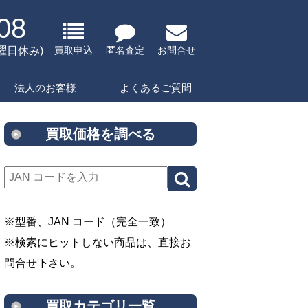
08
水曜日休み)
買取申込
匿名査定
お問合せ
法人のお客様
よくあるご質問
買取価格を調べる
※型番、JAN コード（完全一致）
※検索にヒットしない商品は、直接お
問合せ下さい。
買取カテゴリ一覧