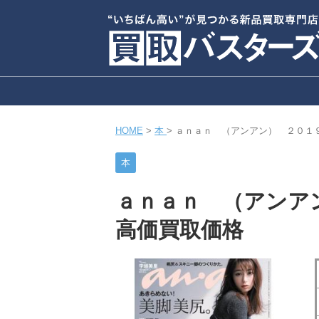
HOME
>
本
>
ａｎａｎ （アンアン） ２０１
本
ａｎａｎ （アンア
高価買取価格