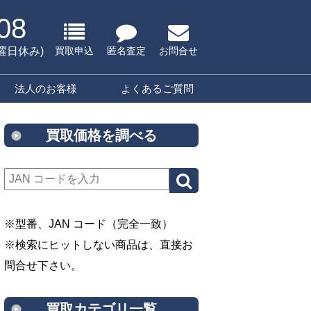
08
水曜日休み)
買取申込
匿名査定
お問合せ
法人のお客様
よくあるご質問
買取価格を調べる
※型番、JAN コード（完全一致）
※検索にヒットしない商品は、直接お
問合せ下さい。
買取カテゴリ一覧