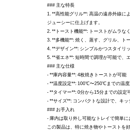
### 主な特長
1. **高性能グリル**: 高温の遠赤
ジューシーに仕上げます。
2. **トースト機能**: トーストが
3. **多機能**: 焼く、蒸す、グリル
4. **デザイン**: シンプルかつス
5. **省エネ**: 短時間で調理が可能
### 主な仕様
- **庫内容量**: 4枚焼きトーストが可能
- **温度設定**: 100℃〜250℃までの温
- **タイマー**: 0分から15分までの設定
- **サイズ**: コンパクトな設計で、
### お手入れ
- 庫内は取り外し可能なトレイで簡単
この製品は、特に焼き物やトーストを