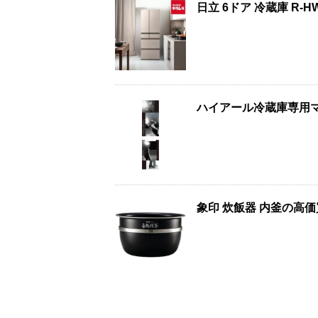
日立 6ドア 冷蔵庫 R-
ハイアール冷蔵庫専用
象印 炊飯器 内釜の高