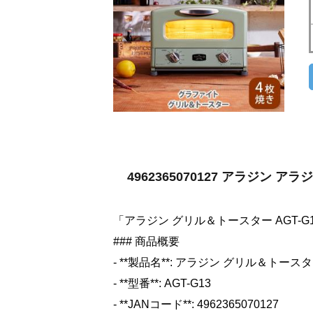
4962365070127 アラジン 
「アラジン グリル＆トースター AGT-
### 商品概要
- **製品名**: アラジン グリル＆トースター
- **型番**: AGT-G13
- **JANコード**: 4962365070127