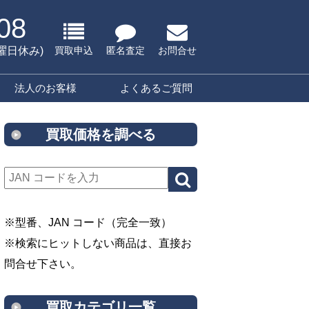
08
水曜日休み)
買取申込
匿名査定
お問合せ
法人のお客様
よくあるご質問
買取価格を調べる
※型番、JAN コード（完全一致）
※検索にヒットしない商品は、直接お
問合せ下さい。
買取カテゴリ一覧