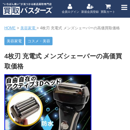
会員ログイン
新規会員登録
買取カート
HOME
>
美容家電
>
4枚刃 充電式 メンズシェーバーの高価買取価格
美容家電
コスメ・美容
4枚刃 充電式 メンズシェーバーの高価買
取価格