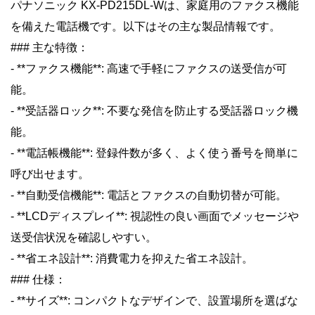
パナソニック KX-PD215DL-Wは、家庭用のファクス機能
を備えた電話機です。以下はその主な製品情報です。
### 主な特徴：
- **ファクス機能**: 高速で手軽にファクスの送受信が可
能。
- **受話器ロック**: 不要な発信を防止する受話器ロック機
能。
- **電話帳機能**: 登録件数が多く、よく使う番号を簡単に
呼び出せます。
- **自動受信機能**: 電話とファクスの自動切替が可能。
- **LCDディスプレイ**: 視認性の良い画面でメッセージや
送受信状況を確認しやすい。
- **省エネ設計**: 消費電力を抑えた省エネ設計。
### 仕様：
- **サイズ**: コンパクトなデザインで、設置場所を選ばな