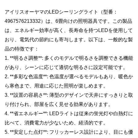
アイリスオーヤマのLEDシーリングライト（型番：
4967576213332）は、6畳向けの照明器具です。この製品
は、エネルギー効率が高く、長寿命を持つLEDを使用して
おり、電気代の節約にも寄与します。以下は、一般的な製
品の特徴です：
1. **明るさ調整**: 多くのモデルで明るさを調整できる機能
があり、シーンに応じて適切な明るさに設定可能です。
2. **多彩な色温度**: 色温度が選べるモデルもあり、暖色か
ら寒色まで、用途に応じた照明が楽しめます。
3. **設置の容易さ**: 薄型のデザインで天井にすっきりと取
り付けられ、部屋を広く見せる効果があります。
4. **省エネルギー**: LEDライトは従来の蛍光灯や白熱灯に
比べて、消費電力が少ないため、経済的です。
5. **安定した点灯**: フリッカーレス設計により、目にも優