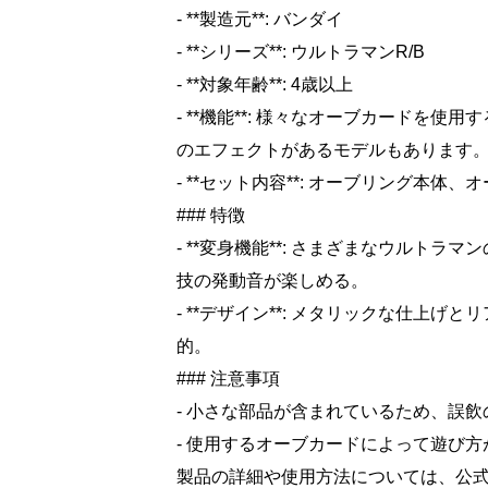
- **製造元**: バンダイ
- **シリーズ**: ウルトラマンR/B
- **対象年齢**: 4歳以上
- **機能**: 様々なオーブカードを
のエフェクトがあるモデルもあります
- **セット内容**: オーブリング本
### 特徴
- **変身機能**: さまざまなウルト
技の発動音が楽しめる。
- **デザイン**: メタリックな仕上
的。
### 注意事項
- 小さな部品が含まれているため、誤
- 使用するオーブカードによって遊び
製品の詳細や使用方法については、公