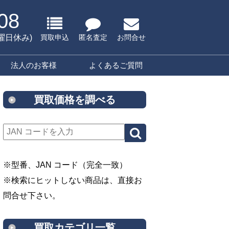
08
水曜日休み)
買取申込
匿名査定
お問合せ
法人のお客様
よくあるご質問
買取価格を調べる
※型番、JAN コード（完全一致）
※検索にヒットしない商品は、直接お
問合せ下さい。
買取カテゴリ一覧