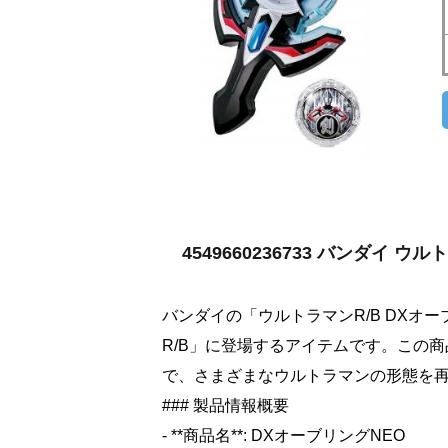
4549660236733 バンダイ 
バンダイの「ウルトラマンR/B DXオ
R/B」に登場するアイテムです。この
で、さまざまなウルトラマンの形態を
### 製品情報概要
- **商品名**: DXオーブリングNEO