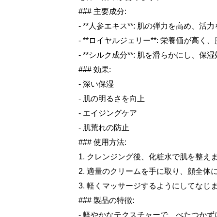
### 主要成分:
- **人参エキス**: 肌の弾力を高め、活
- **ロイヤルジェリー**: 栄養価が
- **シルク成分**: 肌を滑らかにし、
### 効果:
- 深い保湿
- 肌の明るさを向上
- エイジングケア
- 肌荒れの防止
### 使用方法:
1. クレンジング後、化粧水で肌を整え
2. 適量のクリームを手に取り、顔全体
3. 軽くマッサージするようにしてなじ
### 製品の特徴:
- 軽やかなテクスチャーで、べたつか