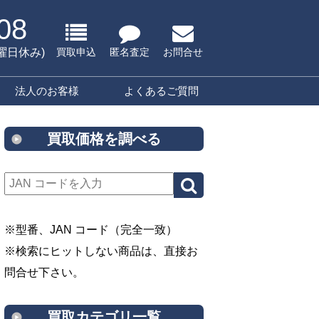
08
水曜日休み)
買取申込
匿名査定
お問合せ
法人のお客様
よくあるご質問
買取価格を調べる
※型番、JAN コード（完全一致）
※検索にヒットしない商品は、直接お
問合せ下さい。
買取カテゴリ一覧