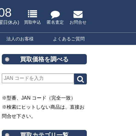
08
水曜日休み)
買取申込
匿名査定
お問合せ
法人のお客様
よくあるご質問
買取価格を調べる
※型番、JAN コード（完全一致）
※検索にヒットしない商品は、直接お
問合せ下さい。
買取カテゴリ一覧