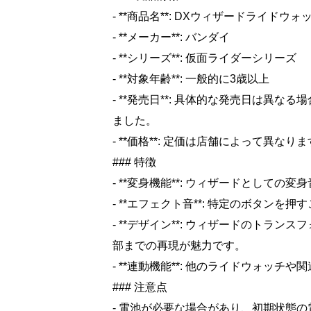
- **商品名**: DXウィザードライドウォ
- **メーカー**: バンダイ
- **シリーズ**: 仮面ライダーシリーズ
- **対象年齢**: 一般的に3歳以上
- **発売日**: 具体的な発売日は異
ました。
- **価格**: 定価は店舗によって異
### 特徴
- **変身機能**: ウィザードとして
- **エフェクト音**: 特定のボタン
- **デザイン**: ウィザードのトラ
部までの再現が魅力です。
- **連動機能**: 他のライドウォッ
### 注意点
- 電池が必要な場合があり、初期状態